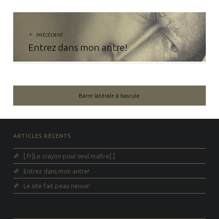
N
A
PRÉCÉDENT
Entrez dans mon antre!
V
I
G
A
Barre latérale à bascule
T
I
ARTICLES RÉCENTS
O
N
[:fr]Le crayon pour seul maître[:]
D
Entrez dans mon antre!
A
Le site fait peau neuve!
N
S