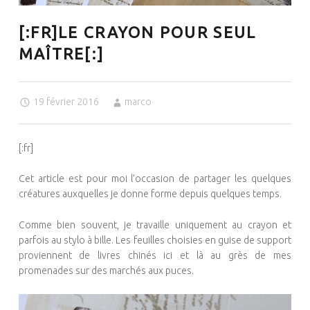
S
U
[:FR]LE CRAYON POUR SEUL
I
S
MAÎTRE[:]
S
E
19 février 2016
marco
[:fr]
Cet article est pour moi l’occasion de partager les quelques
créatures auxquelles je donne forme depuis quelques temps.
Comme bien souvent, je travaille uniquement au crayon et
parfois au stylo à bille. Les feuilles choisies en guise de support
proviennent de livres chinés ici et là au grès de mes
promenades sur des marchés aux puces.