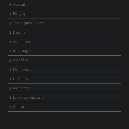
Accueil
L
Biographie
E
Techniques mixtes
S
Dessins
A
Archanges
R
Rois mages
T
I
Cleofées
C
Monotypes
L
Herbiers
E
Mon antre
La presse en parle
Contact